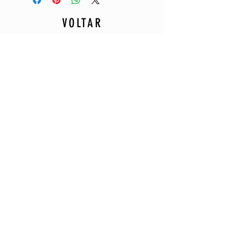
VOLTAR
BACK
Lets do a project together?
Email
Sent a message
Send
AFONSOUL - Afonso Silva de Oliveira CNPJ: